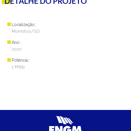
DETALHE DO PROJETO
Localização::
Morrinhos/GO
Ano::
2020
Potência::
1 MWp